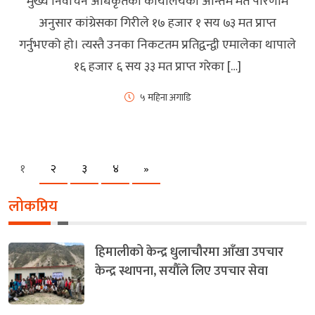
मुख्य निर्वाचन अधिकृतकाे कार्यालयकाे अन्तिम मत परिणाम
अनुसार कांग्रेसका गिरीले १७ हजार १ सय ७३ मत प्राप्त
गर्नुभएको हाे। त्यस्तै उनका निकटतम प्रतिद्वन्द्वी एमालेका थापाले
१६ हजार ६ सय ३३ मत प्राप्त गरेका […]
५ महिना अगाडि
Next
१
२
३
४
»
लोकप्रिय
हिमालीको केन्द्र धुलाचौरमा आँखा उपचार
केन्द्र स्थापना, सयौँले लिए उपचार सेवा