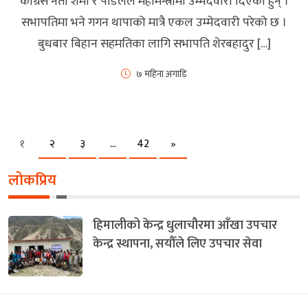
कांग्रेस नेता शर्मा र पौडेलले महामन्त्रीमा उम्मेदवारी दिएका हुन् ।
सभापतिमा भने गगन थापाको मात्रै एकल उम्मेदवारी परेको छ ।
बुधबार बिहान सहमतिका लागि सभापति शेरबहादुर […]
७ महिना अगाडि
Next
१
२
३
…
42
»
लोकप्रिय
हिमालीको केन्द्र धुलाचौरमा आँखा उपचार
केन्द्र स्थापना, सयौँले लिए उपचार सेवा