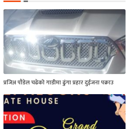
प्रजिअ पाैडेल चढेको गाडीमा ढुंगा प्रहार दुईजना पक्राउ