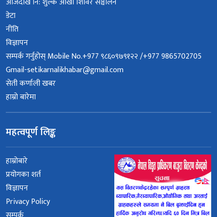
आजदेखि नि: शुल्क आँखा शिविर सञ्चालन
डेटा
नीति
विज्ञापन
सम्पर्क गर्नुहोस् Mobile No.+977 ९८६०९७९१२२ /+977 9865702705
Gmail-setikarnalikhabar@gmail.com
सेती कर्णाली खबर
हाम्रो बारेमा
महत्वपूर्ण लिङ्क
हाम्रोबारे
प्रयोगका शर्त
विज्ञापन
Privacy Policy
सम्पर्क