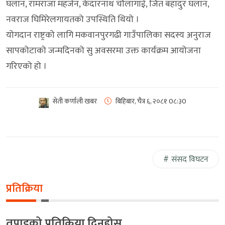
घलान, रामराजा महर्जन, केदारनाथ चौलागाई, जित बहादुर घलान,
नवराज घिमिरेलगायतको उपस्थिति थियो ।
योगदान राष्ट्रको लागि मकवानपुरगढी गाउँपालिका सदस्य अनुराज
सापकोटाको जन्मदिनको सु अवसरमा उक्त कार्यक्रम आयोजना
गरिएको हो ।
सेती कर्णाली खबर
बिहिबार, चैत्र ६, २०८१
0८:३0
संसद विघटन
प्रतिक्रिया
तपाइको प्रतिक्रिया दिनुहोस्