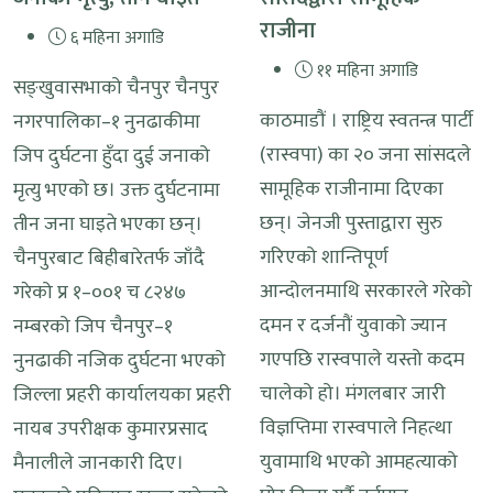
राजीना
६ महिना अगाडि
११ महिना अगाडि
सङ्खुवासभाको चैनपुर चैनपुर
काठमाडौं । राष्ट्रिय स्वतन्त्र पार्टी
नगरपालिका–१ नुनढाकीमा
(रास्वपा) का २० जना सांसदले
जिप दुर्घटना हुँदा दुई जनाको
सामूहिक राजीनामा दिएका
मृत्यु भएको छ। उक्त दुर्घटनामा
छन्। जेनजी पुस्ताद्वारा सुरु
तीन जना घाइते भएका छन्।
गरिएको शान्तिपूर्ण
चैनपुरबाट बिहीबारेतर्फ जाँदै
आन्दोलनमाथि सरकारले गरेको
गरेको प्र १–००१ च ८२४७
दमन र दर्जनौं युवाको ज्यान
नम्बरको जिप चैनपुर–१
गएपछि रास्वपाले यस्तो कदम
नुनढाकी नजिक दुर्घटना भएको
चालेको हो। मंगलबार जारी
जिल्ला प्रहरी कार्यालयका प्रहरी
विज्ञप्तिमा रास्वपाले निहत्था
नायब उपरीक्षक कुमारप्रसाद
युवामाथि भएको आमहत्याको
मैनालीले जानकारी दिए।