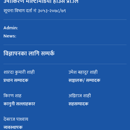
उषाकिरण मल्टिमिडिया हाउस प्रा.लि
सूचना विभाग दर्ता नंः ३०५३-२०७८/७९
Admin:
News:
विज्ञापनका लागि सम्पर्क
शारदा कुमारी शाही
उमेश बहादुर शाही
प्रधान सम्पादक
सञ्चालक/ सम्पादक
किरण शाह
अग्निराज शाही
कानुनी सल्लाहकार
सहसम्पादक
देबराज पाध्याय
व्यवस्थापक