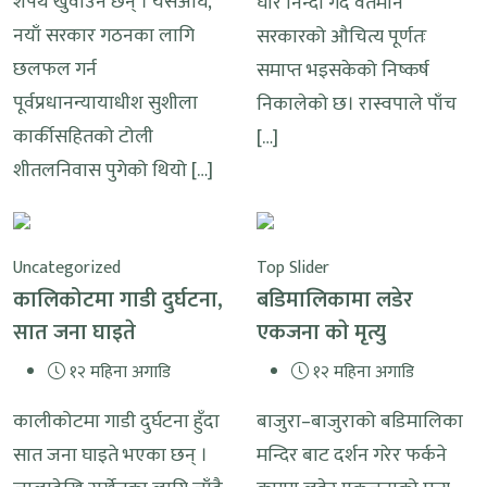
शपथ खुवाउने छन् । यसअघि,
घोर निन्दा गर्दै वर्तमान
नयाँ सरकार गठनका लागि
सरकारको औचित्य पूर्णतः
छलफल गर्न
समाप्त भइसकेको निष्कर्ष
पूर्वप्रधानन्यायाधीश सुशीला
निकालेको छ। रास्वपाले पाँच
कार्कीसहितको टोली
[…]
शीतलनिवास पुगेको थियो […]
Uncategorized
Top Slider
कालिकोटमा गाडी दुर्घटना,
बडिमालिकामा लडेर
सात जना घाइते
एकजना काे मृत्यु
१२ महिना अगाडि
१२ महिना अगाडि
कालीकोटमा गाडी दुर्घटना हुँदा
बाजुरा–बाजुराको बडिमालिका
सात जना घाइते भएका छन् ।
मन्दिर बाट दर्शन गरेर फर्कने