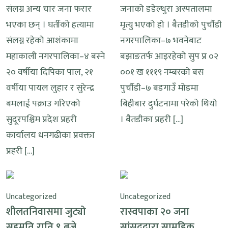
संलग्न अन्य चार जना फरार
जनाको डडेल्धुरा अस्पतालमा
भएका छन् । घर्तीको हत्यामा
मृत्यु भएको हो । बैतडीको पुर्चौडी
संलग्न रहेको आशंकामा
नगरपालिका–७ भवनेबाट
महाकाली नगरपालिका–४ बस्ने
बझाङतर्फ आइरहेको सुप प्र ०२
२० वर्षीया दिपिका पाल, २१
००१ ख १११९ नम्बरको बस
वर्षीया पायल लुहार र सुरेन्द्र
पुर्चौडी–७ बडगाउँ मोडमा
बमलाई पक्राउ गरिएको
बिहीबार दुर्घटनामा परेको थियो
सुदूरपश्चिम प्रदेश प्रहरी
। बैतडीका प्रहरी […]
कार्यालय धनगढीका प्रवक्ता
प्रहरी […]
Uncategorized
Uncategorized
शीलतनिवासमा जुट्यो
रास्वपाका २० जना
सहमति राति ९ बजे
सांसदद्वारा सामूहिक