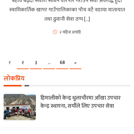
बहाव बढ्दा सवारी साधन वारपार गराउने सेवा अवरुद्ध हुँदा
स्वामिकार्तिक खापर गाउँपालिकाका पाँच वटै वडामा यातायात
तथा ढुवानी सेवा ठप्प […]
२ महिना अगाडि
Next
१
२
३
…
68
»
लोकप्रिय
हिमालीको केन्द्र धुलाचौरमा आँखा उपचार
केन्द्र स्थापना, सयौँले लिए उपचार सेवा