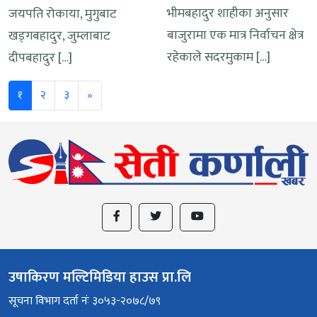
भीमबहादुर शाहीका अनुसार
जयपति रोकाया, मुगुबाट
बाजुरामा एक मात्र निर्वाचन क्षेत्र
खड्गबहादुर, जुम्लाबाट
रहेकाले सदरमुकाम […]
दीपबहादुर […]
Next
१
२
३
»
उषाकिरण मल्टिमिडिया हाउस प्रा.लि
सूचना विभाग दर्ता नंः ३०५३-२०७८/७९