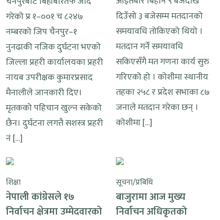
आइतबार बिहान ९ बजेदेखि
चैनपुरबाट बिहीबारेतर्फ जाँदै
दिउँसो ३ बजेसम्म मतदानको
गरेको प्र १–००१ च ८२४७
समयावधि तोकिएको थियो ।
नम्बरको जिप चैनपुर–१
मतदान गर्ने समयावधि
नुनढाकी नजिक दुर्घटना भएको
सकिएसँगै मत गणना कार्य सुरु
जिल्ला प्रहरी कार्यालयका प्रहरी
गरिएको हो । कोशीमा स्थानीय
नायब उपरीक्षक कुमारप्रसाद
तहका २५८ र प्रदेश सभाका ८७
मैनालीले जानकारी दिए।
जनाले मतदान गरेका छन् ।
मृतकको पहिचान खुल्न सकेको
कोशीमा […]
छैन। दुर्घटना लगत्तै सशस्त्र प्रहरी
नं […]
शिक्षा
सूचना/प्रबिधि
नेपाली कांग्रेसले १७
बाजुरामा आज मुख्य
निर्वाचन क्षेत्रमा उम्मेदवारको
निर्वाचन अधिकृतको