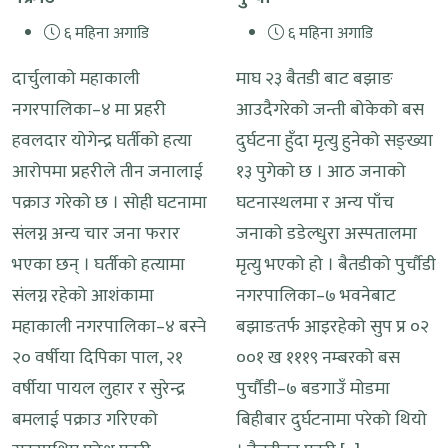
६ महिना अगाडि
६ महिना अगाडि
दार्चुलाको महाकाली
माघ २३ बैतडी बाट बझाङ
नगरपालिका–४ मा प्रहरी
आउदैगरेकाे जन्ती बोकेको बस
हवलदार योगेन्द्र घर्तीको हत्या
दुर्घटना हुँदा मृत्यु हुनेको सङ्ख्या
आरोपमा प्रहरीले तीन जनालाई
१३ पुगेको छ । आठ जनाको
पक्राउ गरेको छ । सोही घटनामा
घटनास्थलमा र अन्य पाँच
संलग्न अन्य चार जना फरार
जनाको डडेल्धुरा अस्पतालमा
भएका छन् । घर्तीको हत्यामा
मृत्यु भएको हो । बैतडीको पुर्चौडी
संलग्न रहेको आशंकामा
नगरपालिका–७ भवनेबाट
महाकाली नगरपालिका–४ बस्ने
बझाङतर्फ आइरहेको सुप प्र ०२
२० वर्षीया दिपिका पाल, २१
००१ ख १११९ नम्बरको बस
वर्षीया पायल लुहार र सुरेन्द्र
पुर्चौडी–७ बडगाउँ मोडमा
बमलाई पक्राउ गरिएको
बिहीबार दुर्घटनामा परेको थियो