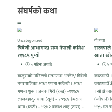
संघर्षको कथा
Uncategorized
यो हप्ता
त्रिबेणी आधागन्दा सम्म नेपाली कांग्रेश
रास्वपाले
१११८५ पुग्याे
खाता खोल्
५ महिना अगाडि
५ म
बाजुराको पछिल्लो मतगणना अपडेट/ त्रिवेणी
काठमाडौँ । र
नगरपालिका आधा गणना सकियो । आधा
काठमाडौँ क
गणना शुरू । जनक गिरी (रुख) –१११८५
। सो क्षेत्र
लालबहादुर थापा (सूर्य) – १०९८४ हेमराज
(न्यौपाने)
थापा (घण्टी) – ४२४२ प्रकाश शाह (तारा) –
४५५ मत पाए