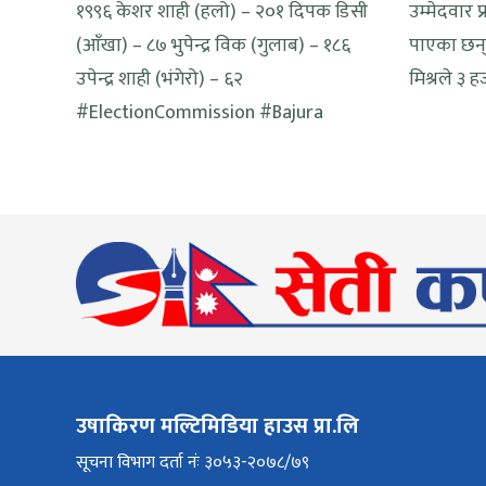
१९९६ केशर शाही (हलो) – २०१ दिपक डिसी
उम्मेदवार प
(आँखा) – ८७ भुपेन्द्र विक (गुलाब) – १८६
पाएका छन् भ
उपेन्द्र शाही (भंगेरो) – ६२
मिश्रले ३ 
#ElectionCommission #Bajura
उषाकिरण मल्टिमिडिया हाउस प्रा.लि
सूचना विभाग दर्ता नंः ३०५३-२०७८/७९