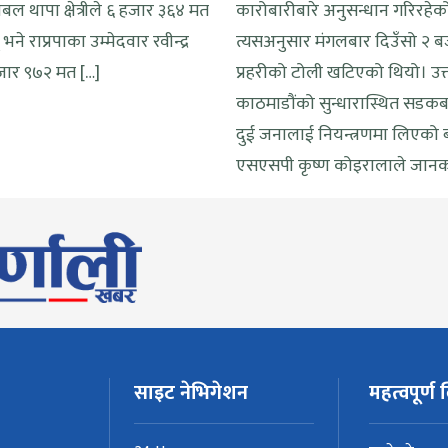
्रबल थापा क्षेत्रीले ६ हजार ३६४ मत
कारोबारीबारे अनुसन्धान गरिरहेक
ने राप्रपाका उम्मेदवार रवीन्द्र
त्यसअनुसार मंगलबार दिउँसो २ ब
हजार ९७२ मत […]
प्रहरीको टोली खटिएको थियो। उक
काठमाडौंको सुन्धारास्थित सडकब
दुई जनालाई नियन्त्रणमा लिएको ब्य
एसएसपी कृष्ण कोइरालाले जानक
साइट नेभिगेशन
महत्वपूर्ण ल