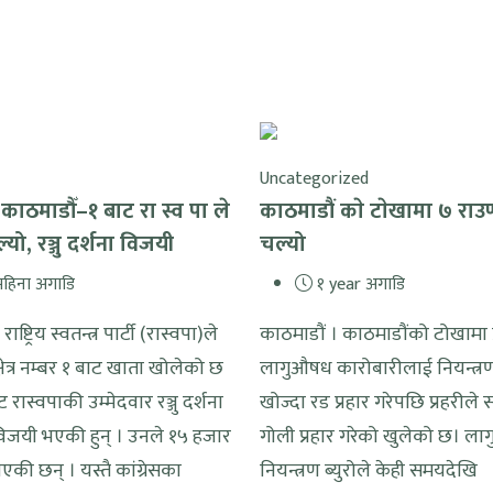
Uncategorized
 काठमाडौँ–१ बाट रा स्व पा ले
काठमाडौं काे टाेखामा ७ राउ
यो, रञ्जु दर्शना विजयी
चल्यो
हिना अगाडि
१ year अगाडि
ाष्ट्रिय स्वतन्त्र पार्टी (रास्वपा)ले
काठमाडौं । काठमाडौंको टोखामा प
्षेत्र नम्बर १ बाट खाता खोलेको छ
लागुऔषध कारोबारीलाई नियन्त्र
बाट रास्वपाकी उम्मेदवार रञ्जु दर्शना
खोज्दा रड प्रहार गरेपछि प्रहरीले 
 विजयी भएकी हुन् । उनले १५ हजार
गोली प्रहार गरेको खुलेको छ। ल
की छन् । यस्तै कांग्रेसका
नियन्त्रण ब्युरोले केही समयदेखि