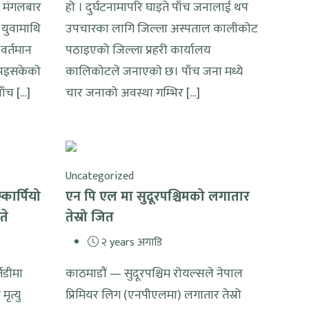
। मंगलबार
हो । दुर्घटनामापरि घाइते पाँच जनालाई थप
ा युवामाथि
उपचारका लागि जिल्ला अस्पताल कालीकोट
वर्तमान
पठाइएको जिल्ला प्रहरी कार्यालय
त भइसकेको
कालिकाेटले जनाएकाे छ। पाँच जना मध्ये
ाँच […]
चार जनाको अवस्था गम्भिर […]
Uncategorized
कार्पियो
एन पि एल मा सुदूरपश्चिमको लगातार
ते
तेस्रो जित
२ years अगाडि
तडीमा
काठमाडौं — सुदूरपश्चिम रोयल्सले नेपाल
ृत्यु
प्रिमियर लिग (एनपीएलमा) लगातार तेस्रो