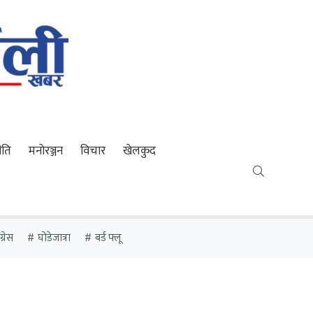
ीति
मनोरञ्जन
विचार
खेलकुद
्रेस
घोडेजात्रा
बर्ड फ्लू