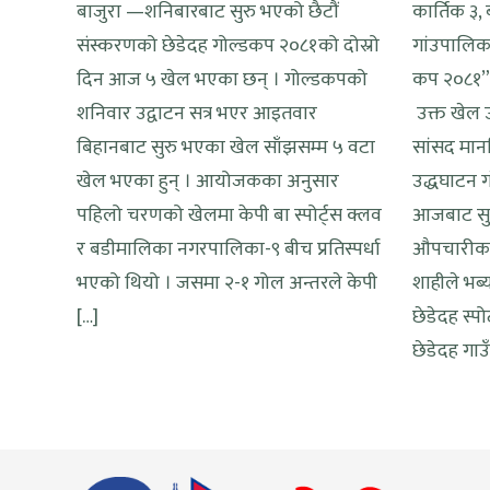
बाजुरा —शनिबारबाट सुरु भएको छैटौं
कार्तिक ३,
संस्करणको छेडेदह गोल्डकप २०८१को दोस्रो
गांउपालिक
दिन आज ५ खेल भएका छन् । गोल्डकपको
कप २०८१”
शनिवार उद्वाटन सत्र भएर आइतवार
उक्त खेल उ
बिहानबाट सुरु भएका खेल साँझसम्म ५ वटा
सांसद मान
खेल भएका हुन् । आयोजकका अनुसार
उद्धघाटन ग
पहिलो चरणको खेलमा केपी बा स्पोर्ट्स क्लव
आजबाट सु
र बडीमालिका नगरपालिका-९ बीच प्रतिस्पर्धा
औपचारीक क
भएको थियो । जसमा २-१ गोल अन्तरले केपी
शाहीले भब्य
[…]
छेडेदह स्प
छेडेदह गा