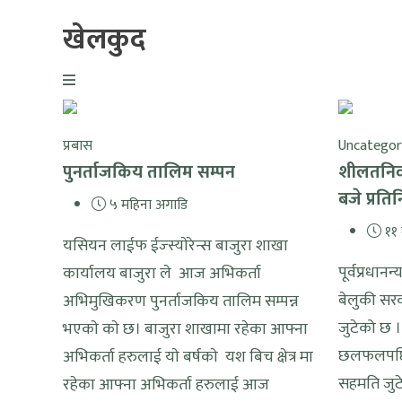
खेलकुद
प्रबास
Uncategor
पुनर्ताजकिय तालिम सम्पन
शीलतनिवा
बजे प्रत
५ महिना अगाडि
११ 
यसियन लाईफ ईज्स्याेरेन्स बाजुरा शाखा
पूर्वप्रधा
कार्यालय बाजुरा ले आज अभिकर्ता
बेलुकी सर
अभिमुखिकरण पुनर्ताजकिय तालिम सम्पन्न
जुटेको छ 
भएकाे काे छ। बाजुरा शाखामा रहेका आफ्ना
छलफलपछि प
अभिकर्ता हरुलाई याे बर्षकाे यश बिच क्षेत्र मा
सहमति जुटेक
रहेका आफ्ना अभिकर्ता हरुलाई आज