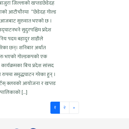
 बाजुरा जिल्लाकाे खप्तडछेडेदह
ाकाे आटीचाैरमा “छेडेदह गोल्ड
आजबाट सुरुवात भएकाे छ ।
द्घाटनभने सुदुरपश्चिम प्रदेश
निय पदम बहादुर शाहीले
रेका छन्। शनिबार अर्थात
रु भएको गोल्डकपको एक
ार्यक्रमका बिच प्रदेश सांसद
 रुपमा समृद्धघाटन गरेका हुन् ।
ोर्टस् क्लवको आयोजना र खप्तड
उँपालिकाको […]
Next
१
२
»