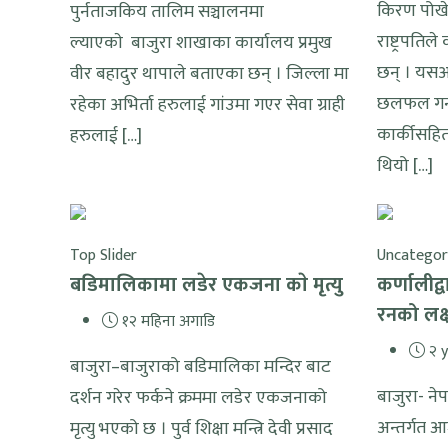
किरण पोख
पुर्नताजकिय तालिम सञ्चालनमा
राष्ट्रपति
ल्याएकाे बाजुरा शाखाका कार्यालय प्रमुख
छन् । यसअ
वीर बहादुर थापाले बताएका छन् । जिल्ला मा
छलफल गर्न 
रहेका अभिर्ता हरुलाई गांउमा गएर सेवा ग्राही
कार्कीसहि
हरुलाई […]
थियो […]
Top Slider
Uncategor
बडिमालिकामा लडेर एकजना काे मृत्यु
कर्णालीद्
रनको लक्ष
१२ महिना अगाडि
२ y
बाजुरा–बाजुराको बडिमालिका मन्दिर बाट
बाजुरा- ने
दर्शन गरेर फर्कने क्रममा लडेर एकजनाको
अन्तर्गत आ
मृत्यु भएको छ । पुर्व शिक्षा मन्त्रि देवी प्रसाद