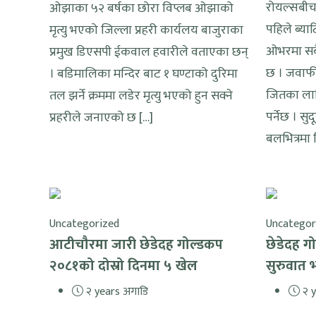
रोयल्सबीच प
ओझाका ५२ बर्षका छोरा विप्लब ओझाको
पहिले ब्या
मृत्यु भएको जिल्ला प्रहरी कार्यलय बाजुराका
ओभरमा सबै
प्रमुख डिएसपी ईकवाल हवारीले वताएका छन्
छ । जवाफी ब
। बडिमालिका मन्दिर बाट १ घण्टाको दुरिमा
जितका ला
तल झर्ने क्रममा लडेर मृत्यु भएको हुन सक्ने
पर्नेछ । स
प्रहरीले जनाएको छ […]
बलभित्रमा 
Uncategorized
Uncategor
आटीचौरमा जारी छेडेदह गोल्डकप
छेडेदह 
२०८१को दोस्रो दिनमा ५ खेल
सुरुवात 
२ years अगाडि
२ y