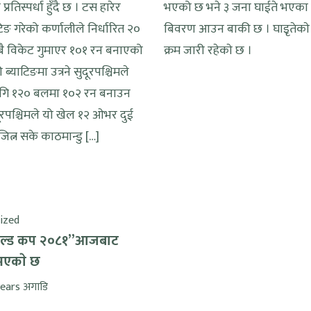
्रतिस्पर्धा हुँदै छ । टस हारेर
भएको छ भने ३ जना घाईते भएका 
टिङ गरेको कर्णालीले निर्धारित २०
बिवरण आउन बाकी छ । घाइृतेकाे उ
 विकेट गुमाएर १०१ रन बनाएको
क्रम जारी रहेकाे छ ।
्याटिङमा उत्रने सुदूरपश्चिमले
गि १२० बलमा १०२ रन बनाउन
ुदूरपश्चिमले यो खेल १२ ओभर दुई
जित्न सके काठमान्डु […]
ized
गोल्ड कप २०८१”आजबाट
भएकाे छ
ears अगाडि