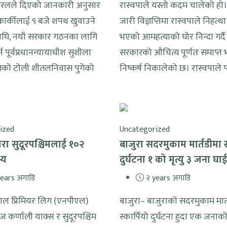
ेरलले दिएको जानकारी अनुसार
रास्वपाले यस्तो कदम चालेको हो
ले कार्कीलाई ९ बजे शपथ खुवाउने
जारी विज्ञप्तिमा रास्वपाले निहत्थ
घि, नयाँ सरकार गठनका लागि
भएको आमहत्याको घोर निन्दा गर्दै 
पूर्वप्रधानन्यायाधीश सुशीला
सरकारको औचित्य पूर्णतः समाप्
तको टोली शीतलनिवास पुगेको
निष्कर्ष निकालेको छ। रास्वपाले प
ized
Uncategorized
वारा सुदूरपश्चिमलाई १०२
बाजुरा सदरमुकाम मार्तडीमा स्
्य
दुर्घटना १ को मृत्यु ३ जना घाई
ears अगाडि
२ years अगाडि
पाल प्रिमियर लिग (एनपीएल)
बाजुरा– बाजुराको सदरमुकाम मार्
ज कर्णाली याक्स र सुदूरपश्चिम
स्कार्पियो दुर्घटना हुदा एक जनाको म