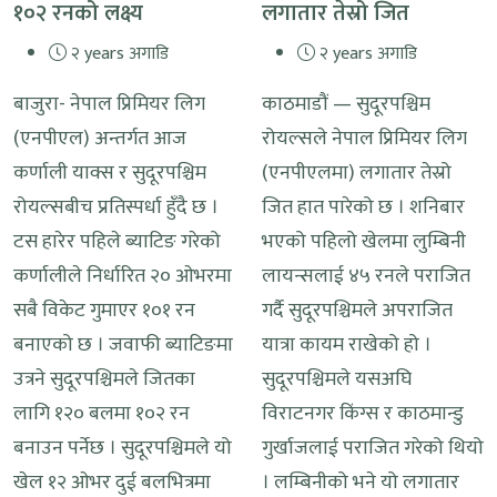
१०२ रनको लक्ष्य
लगातार तेस्रो जित
२ years अगाडि
२ years अगाडि
बाजुरा- नेपाल प्रिमियर लिग
काठमाडौं — सुदूरपश्चिम
(एनपीएल) अन्तर्गत आज
रोयल्सले नेपाल प्रिमियर लिग
कर्णाली याक्स र सुदूरपश्चिम
(एनपीएलमा) लगातार तेस्रो
रोयल्सबीच प्रतिस्पर्धा हुँदै छ ।
जित हात पारेको छ । शनिबार
टस हारेर पहिले ब्याटिङ गरेको
भएको पहिलो खेलमा लुम्बिनी
कर्णालीले निर्धारित २० ओभरमा
लायन्सलाई ४५ रनले पराजित
सबै विकेट गुमाएर १०१ रन
गर्दै सुदूरपश्चिमले अपराजित
बनाएको छ । जवाफी ब्याटिङमा
यात्रा कायम राखेको हो ।
उत्रने सुदूरपश्चिमले जितका
सुदूरपश्चिमले यसअघि
लागि १२० बलमा १०२ रन
विराटनगर किंग्स र काठमान्डु
बनाउन पर्नेछ । सुदूरपश्चिमले यो
गुर्खाजलाई पराजित गरेको थियो
खेल १२ ओभर दुई बलभित्रमा
। लम्बिनीको भने यो लगातार