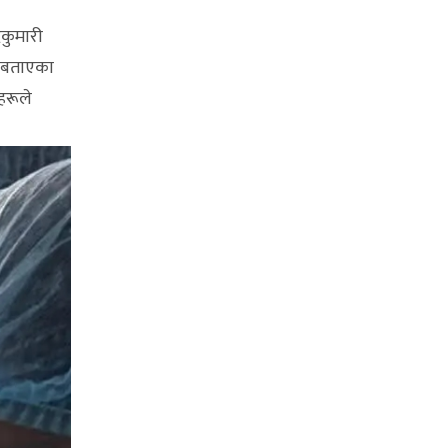
दकुमारी
े बताएका
हरूले