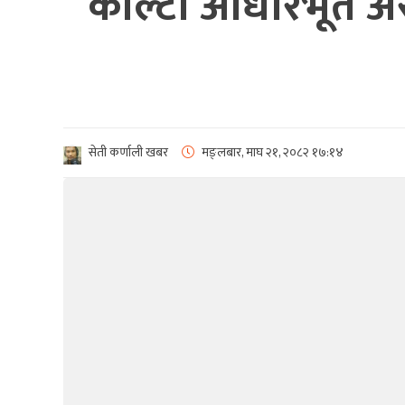
कोल्टी आधारभूत अ
सेती कर्णाली खबर
मङ्लबार, माघ २१, २०८२
१७:१४