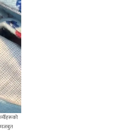
कर्मीहरूको
प मजबुत