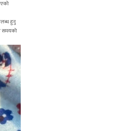
 भएको
ब्ध हुनु
झ र समयको