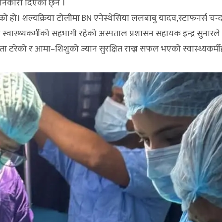
जानकारी दिएका छ्न ।
भएको हो। शल्यक्रिया टोलीमा BN एनेस्थेसिया ललबाबु यादव,स्टाफनर्स चन्
स्वास्थ्यकर्मीको सहभागी रहेको अस्पताल प्रशासन सहायक इन्द्र सुनारल
 टरेको र आमा–शिशुको ज्यान सुरक्षित राख्न सफल भएको स्वास्थ्यकर्मी