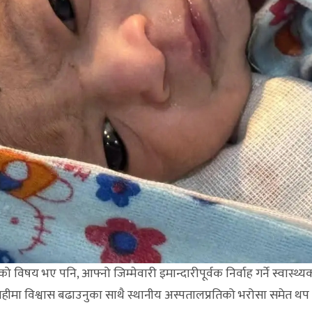
को विषय भए पनि, आफ्नो जिम्मेवारी इमान्दारीपूर्वक निर्वाह गर्ने स्वास्थ्य
्राहीमा विश्वास बढाउनुका साथै स्थानीय अस्पतालप्रतिको भरोसा समेत थ