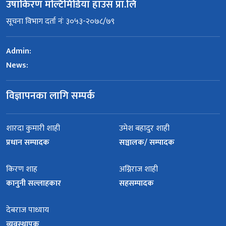
उषाकिरण मल्टिमिडिया हाउस प्रा.लि
सूचना विभाग दर्ता नंः ३०५३-२०७८/७९
Admin:
News:
विज्ञापनका लागि सम्पर्क
शारदा कुमारी शाही
उमेश बहादुर शाही
प्रधान सम्पादक
सञ्चालक/ सम्पादक
किरण शाह
अग्निराज शाही
कानुनी सल्लाहकार
सहसम्पादक
देबराज पाध्याय
व्यवस्थापक