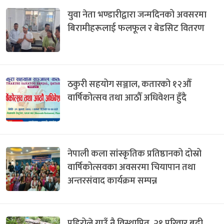
युवा नेता भण्डारीद्वारा जन्मदिनको अवसरमा
बिरामीहरूलाई फलफूल र बेडसिट वितरण
ठकुरी सहयोग सञ्जाल, कतारको १२औँ
वार्षिकोत्सव तथा आठौँ अधिवेशन हुँदै
नेपाली कला सांस्कृतिक प्रतिष्ठानको दोस्रो
वार्षिकोत्सवका अवसरमा चियापान तथा
अन्तरसंवाद कार्यक्रम सम्पन्न
पहिरोले गाउँ नै विस्थापित, २१ परिवार बढी