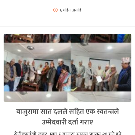
६ महिना अगाडि
बाजुरामा सात दलले सहित एक स्वतन्त्रले
उम्मेदवारी दर्ता गराए
सेतीकर्णाली खबर माघ ६ बाजुरा आसन्न फाुगन २१ गते हुने